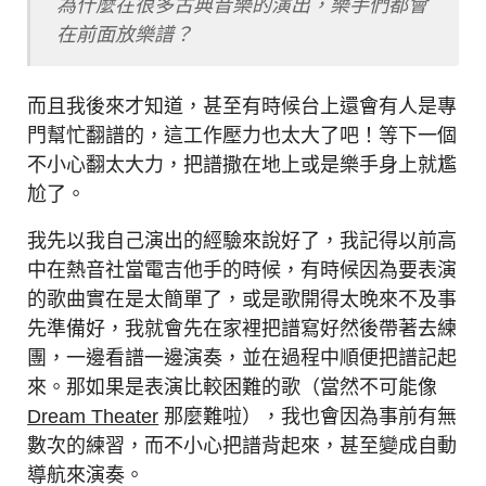
為什麼在很多古典音樂的演出，樂手們都會
在前面放樂譜？
而且我後來才知道，甚至有時候台上還會有人是專
門幫忙翻譜的，這工作壓力也太大了吧！等下一個
不小心翻太大力，把譜撒在地上或是樂手身上就尷
尬了。
我先以我自己演出的經驗來說好了，我記得以前高
中在熱音社當電吉他手的時候，有時候因為要表演
的歌曲實在是太簡單了，或是歌開得太晚來不及事
先準備好，我就會先在家裡把譜寫好然後帶著去練
團，一邊看譜一邊演奏，並在過程中順便把譜記起
來。那如果是表演比較困難的歌（當然不可能像
Dream Theater
那麼難啦），我也會因為事前有無
數次的練習，而不小心把譜背起來，甚至變成自動
導航來演奏。