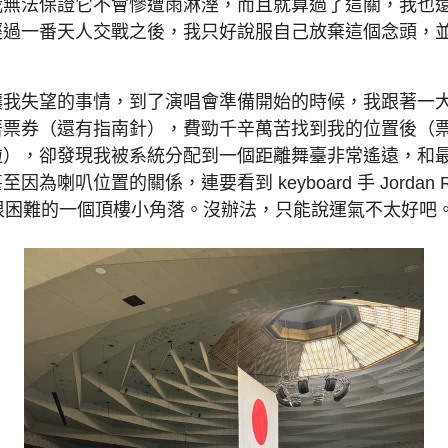
我無法保證它不會慘遭雨淋溼，而且就算過了這關，我也
經過一番天人交戰之後，我只好說服自己放棄這個念頭，
讓我失望的事情，到了演唱會準備開始的時候，我跟著一
著票券（還有指南針），費勁千辛萬苦找到我的位置後（
啦），卻發現我被系統分配到一個距離舞臺非常遙遠，和
為喇叭位置的關係，連要看到 keyboard 手 Jordan R
noy 都很困難的一個頂樓小角落。沒辦法，只能說運氣不太好吧