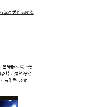
近況
最愛
作品
隨機
晚上，當我躺在床上滑
的影片，是節錄他
歌時，吉他手 John