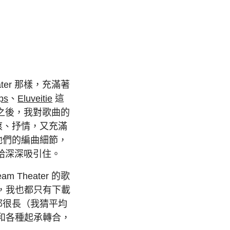
ter 那樣，充滿著
ps
、
Eluveitie
這
r 之後，我對歌曲的
滾、抒情，又充滿
他們的編曲細節，
音樂給深深吸引住。
Theater 的歌
，我也都只有下載
都很長（我猜平均
性和各種起承轉合，