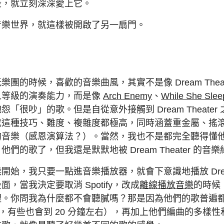
段，就立刻深深愛上它。
音樂世界，就這樣被開啟了另一扇門。
團的時候，喜歡的音樂曲風，其實不是像 Dream Thea
人等級的演奏能力，而是像
Arch Enemy
、
While She Slee
「很吵」的歌。但是自從意外接觸到 Dream Theate
成這種技巧、難度、複雜度都極高，同時涵蓋重金屬、搖
的音樂（感恩演算法？）。當然，我也不是都完全聽得懂
r 他們的歌了，但我還是默默地被 Dream Theater 的
始，我只要一點進音樂播放器，就會下意識地播放 Dream 
，當我決定要取消 Spotify，改成
離線播放音樂
的時候
裡。你問我為什麼都不會聽膩嗎？那是因為他們的歌普遍
鐘吧，有些也會到 20 分鐘左右），再加上他們編曲的多樣