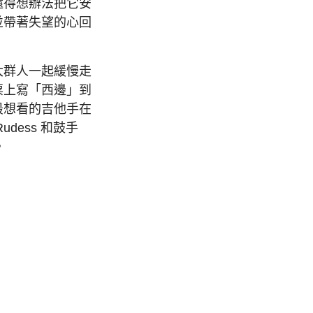
還得想辦法把它安
並帶著失望的心回
大群人一起緩慢走
票上寫「西邊」到
最想看的吉他手在
udess 和鼓手
。