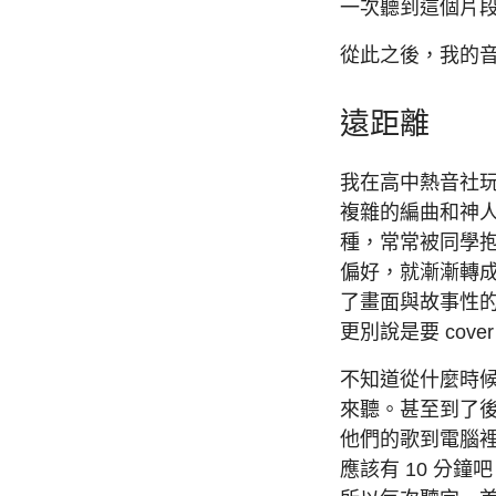
一次聽到這個片
從此之後，我的
遠距離
我在高中熱音社玩樂
複雜的編曲和神
種，常常被同學抱怨
偏好，就漸漸轉
了畫面與故事性
更別說是要 cove
不知道從什麼時候開
來聽。甚至到了後面
他們的歌到電腦
應該有 10 分