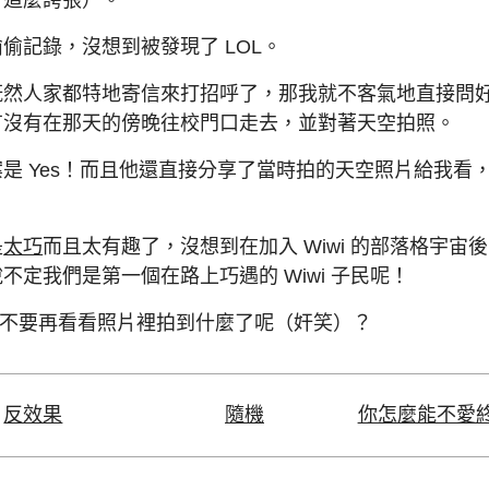
偷記錄，沒想到被發現了 LOL。
既然人家都特地寄信來打招呼了，那我就不客氣地直接問
有沒有在那天的傍晚往校門口走去，並對著天空拍照。
是 Yes！而且他還直接分享了當時拍的天空照片給我看
是
太巧
而且太有趣了，沒想到在加入 Wiwi 的部落格宇宙
不定我們是第一個在路上巧遇的 Wiwi 子民呢！
，你要不要再看看照片裡拍到什麼了呢（奸笑）？
反效果
隨機
你怎麼能不愛