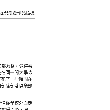
近況
最愛
作品
隨機
的部落格，覺得看
我在同一間大學唸
就花了一些時間在
加
部落部落俱樂部
準備從學校外面走
我們擦肩而過，同