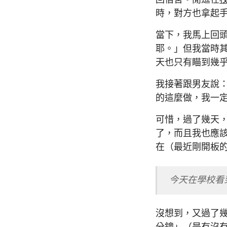
時，對方也拿起
當下，我馬上回
耶。」但我當時其
天也只有瞄到幾
我接著跟男友說
的這麼做，我一
可惜，過了幾天
了，而且我也應
在（最近剛開板
今天在學校看到
沒想到，又過了幾
分鐘」（是有沒