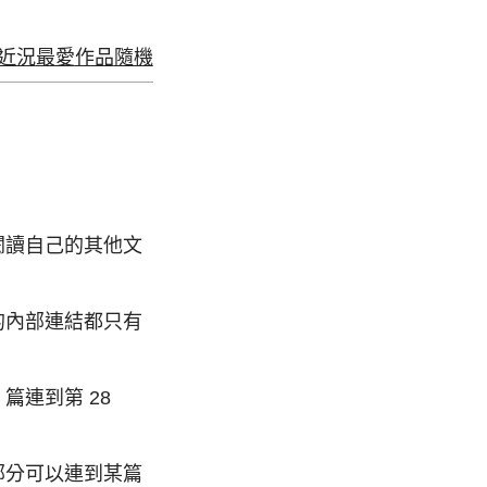
近況
最愛
作品
隨機
閱讀自己的其他文
的內部連結都只有
篇連到第 28
部分可以連到某篇